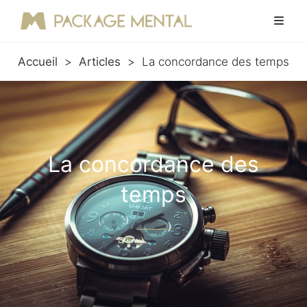
Accueil
>
Articles
>
La concordance des temps
La concordance des
temps